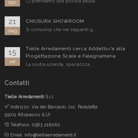
Ci prendiamo una piccola pausa...
ago
21
CHIUSURA SHOWROOM
Si comunica che nei seguenti g...
mag
Tielle Arredamenti cerca Addetto/a alla
15
Progettazione Scale e Falegnameria
set
La nostra azienda, specializza...
Contatti
Tielle Arredamenti
S.r.l.
Indirizzo: Via dei Barcaioli, loc. Paduletta
55011 Altopascio (LU)
Telefono:
0583 216060
Email:
info@tiellearredamenti.it