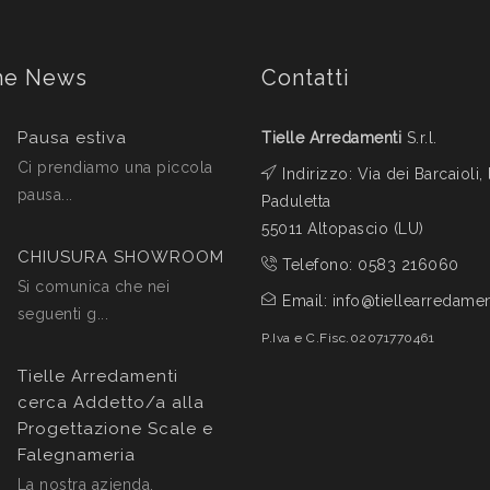
me News
Contatti
Pausa estiva
Tielle Arredamenti
S.r.l.
Ci prendiamo una piccola
Indirizzo: Via dei Barcaioli, 
pausa...
Paduletta
55011 Altopascio (LU)
CHIUSURA SHOWROOM
Telefono:
0583 216060
Si comunica che nei
Email:
info@tiellearredament
seguenti g...
P.Iva e C.Fisc.02071770461
Tielle Arredamenti
cerca Addetto/a alla
Progettazione Scale e
Falegnameria
La nostra azienda,