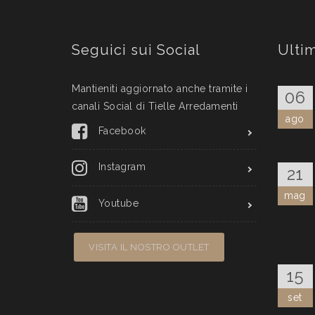
Seguici sui Social
Ulti
Mantieniti aggiornato anche tramite i
06
canali Social di Tielle Arredamenti
ago
Facebook
Instagram
21
mag
Youtube
VISITA IL NOSTRO OUTLET
15
set