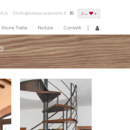
0671
info@tiellearredamenti.it
0
→
Storie Tielle
Notizie
Contatti
re