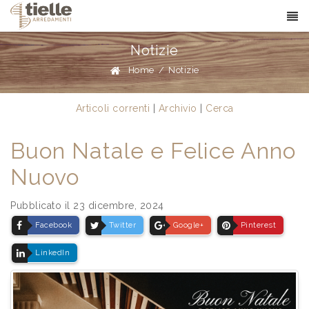
Notizie
Home
/
Notizie
Articoli correnti
|
Archivio
|
Cerca
Buon Natale e Felice Anno
Nuovo
Pubblicato il 23 dicembre, 2024
Facebook
Twitter
Google+
Pinterest
LinkedIn