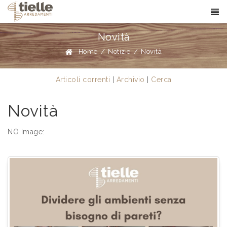
Novità
Home
/
Notizie
/
Novità
Articoli correnti
|
Archivio
|
Cerca
Novità
NO Image: