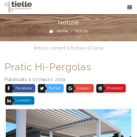
Notizie
Home
/
Notizie
Articoli correnti
|
Archivio
|
Cerca
Pratic Hi-Pergolas
Pubblicato il 07 marzo, 2019
Facebook
Twitter
Google+
Pinterest
LinkedIn