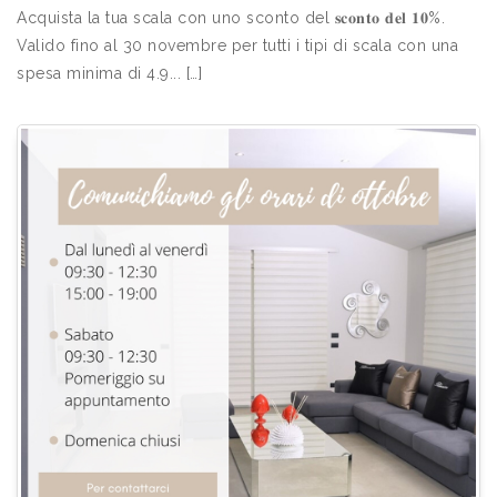
Acquista la tua scala con uno sconto del 𝐬𝐜𝐨𝐧𝐭𝐨 𝐝𝐞𝐥 𝟏𝟎%.
Valido fino al 30 novembre per tutti i tipi di scala con una
spesa minima di 4.9... […]