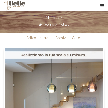
Notizie
Home
/
Notizie
Articoli correnti
|
Archivio
|
Cerca