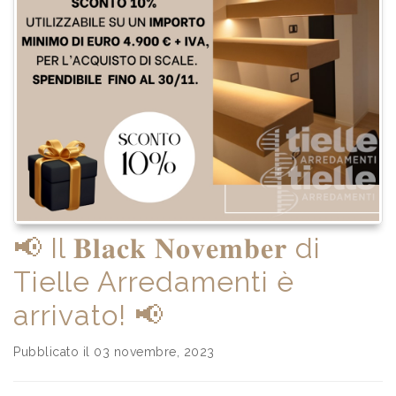
📢 Il 𝐁𝐥𝐚𝐜𝐤 𝐍𝐨𝐯𝐞𝐦𝐛𝐞𝐫 di
Tielle Arredamenti è
arrivato! 📢
Pubblicato il 03 novembre, 2023